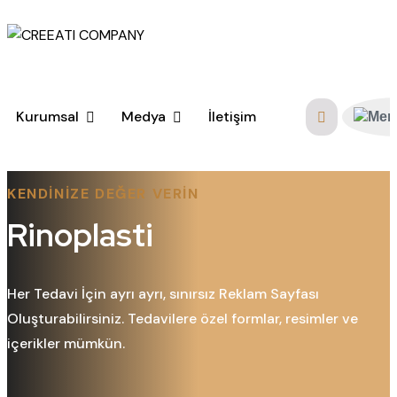
Kurumsal
Medya
İletişim
KENDINIZE DEĞER VERIN
Rinoplasti
Her Tedavi İçin ayrı ayrı, sınırsız Reklam Sayfası
Oluşturabilirsiniz. Tedavilere özel formlar, resimler ve
içerikler mümkün.