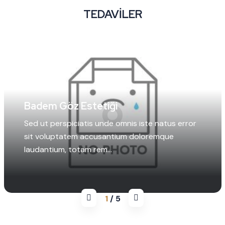
TEDAVILER
Badem Göz Estetiği
Sed ut perspiciatis unde omnis iste natus error
sit voluptatem accusantium doloremque
laudantium, totam rem...
1
/
5