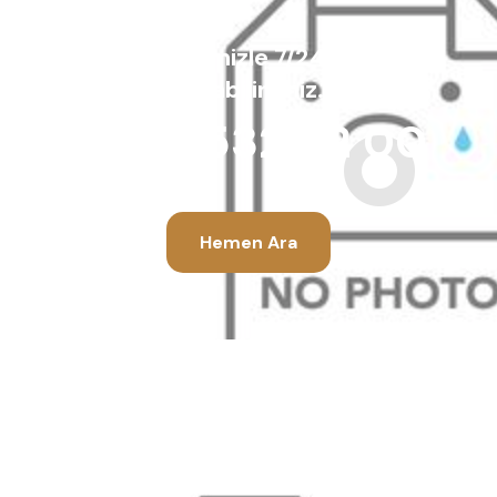
Sağlık Ekibimizle 7/24 iletişim
kurabilirsiniz.
0850 532 92 00
Hemen Ara