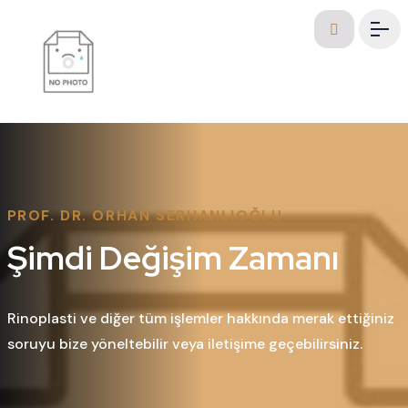
>
PROF. DR. ORHAN SERHANLIOĞLU
Şimdi Değişim Zamanı
Rinoplasti ve diğer tüm işlemler hakkında merak ettiğiniz
soruyu bize yöneltebilir veya iletişime geçebilirsiniz.